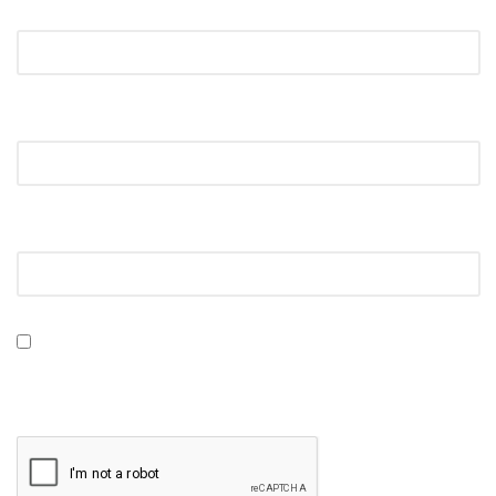
Name
*
Email
*
Website
Save my name, email, and website in this browser for
the next time I comment.