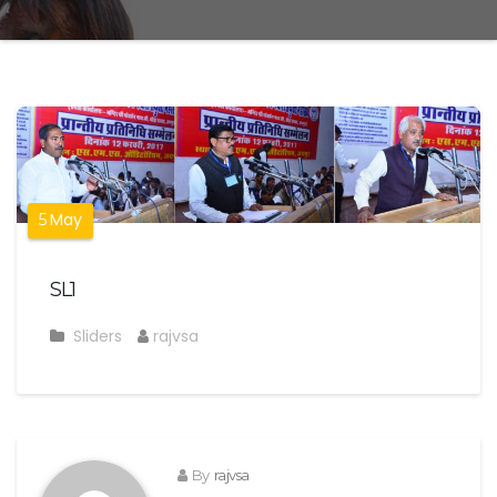
May
5
SL1
Sliders
rajvsa
By
rajvsa